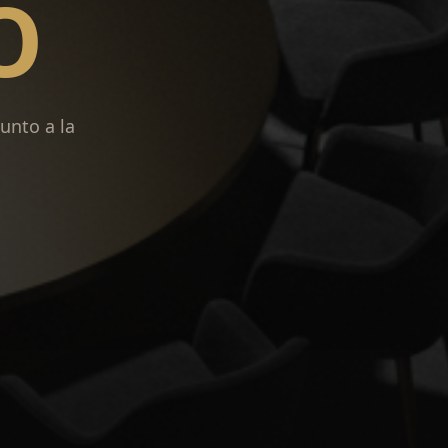
O
unto a la